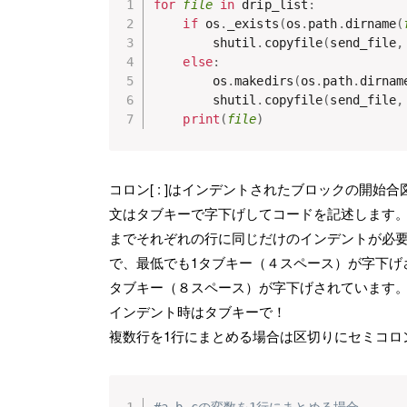
for
file
in
 drip_list
:
if
 os
.
_exists
(
os
.
path
.
dirname
(
        shutil
.
copyfile
(
send_file
,
else
:
        os
.
makedirs
(
os
.
path
.
dirnam
        shutil
.
copyfile
(
send_file
,
print
(
file
)
コロン[ : ]はインデントされたブロックの開始合
文はタブキーで字下げしてコードを記述します
までそれぞれの行に同じだけのインデントが必要となり
で、最低でも1タブキー（４スペース）が字下げさ
タブキー（８スペース）が字下げされています
インデント時はタブキーで！
複数行を1行にまとめる場合は区切りにセミコロ
#a,b,cの変数を1行にまとめる場合