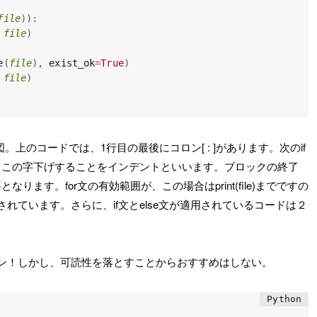
file
)
)
:
file
)
e
(
file
)
,
 exist_ok
=
True
)
file
)
図。上のコードでは、1行目の最後にコロン[ : ]があります。次のif
。この字下げすることをインデントといいます。ブロックの終了
ます。for文の有効範囲が、この場合はprint(file)までですの
れています。さらに、if文とelse文が適用されているコードは２
。
ン！しかし、可読性を落とすことからおすすめはしない。