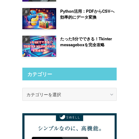
Python活用：PDFからCSVへ
効率的にデータ変換
たった5分でできる！Tkinter
messageboxを完全攻略
カテゴリー
カ
テ
ゴ
リ
ー