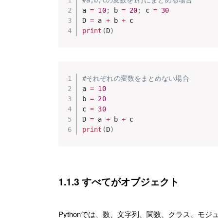
a 
=
10
;
 b 
=
20
;
 c 
=
30
D 
=
 a 
+
 b 
+
print
(
D
)
#それぞれの変数をまとめない場合
a 
=
10
b 
=
20
c 
=
30
D 
=
 a 
+
 b 
+
print
(
D
)
1.1.3 すべてがオブジェクト
Pythonでは、数、文字列、関数、クラス、モ