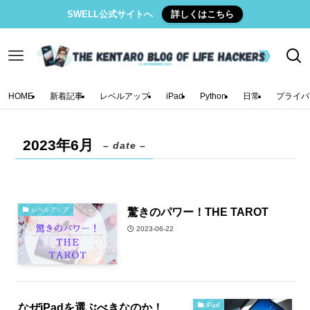
SWELL公式サイトへ
詳しくはこちら
HOME
新着記事
レベルアップ
iPad
Python
日常
プライバ
2023年6月
– date –
驚きのパワー！THE TAROT
レベルアップ
2023-06-22
なぜiPadを選ぶべきなのか！
iPad