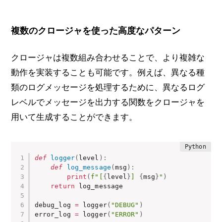
複数のクロージャを使った高度なパターン
クロージャは複数組み合わせることで、より複雑な
動作を実装することも可能です。例えば、異なる種
類のログメッセージを処理するために、異なるログ
レベルでメッセージを出力する関数をクロージャを
用いて生成することができます。
def
logger
(
level
)
:
def
log_message
(
msg
)
:
print
(
f"[
{
level
}
] 
{
msg
}
"
)
return
 log_message

debug_log 
=
 logger
(
"DEBUG"
)
error_log 
=
 logger
(
"ERROR"
)