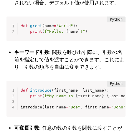
されない場合、デフォルト値が使用されます。
def
greet
(
name
=
"World"
)
:
print
(
f"Hello, 
{
name
}
!"
)
キーワード引数
: 関数を呼び出す際に、引数の名
前を指定して値を渡すことができます。これによ
り、引数の順序を自由に変更できます。
def
introduce
(
first_name
,
 last_name
)
:
print
(
f"My name is 
{
first_name
}
{
last_name
introduce
(
last_name
=
"Doe"
,
 first_name
=
"John"
)
可変長引数
: 任意の数の引数を関数に渡すことが