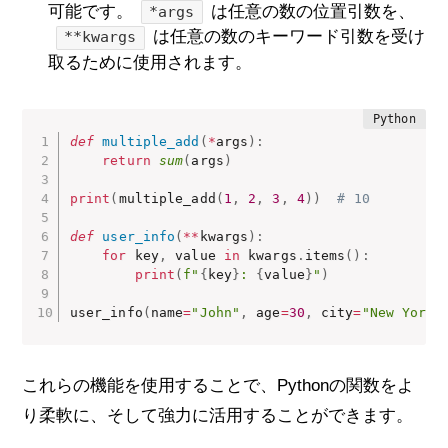
可能です。
は任意の数の位置引数を、
*args
は任意の数のキーワード引数を受け
**kwargs
取るために使用されます。
def
multiple_add
(
*
args
)
:
return
sum
(
args
)
print
(
multiple_add
(
1
,
2
,
3
,
4
)
)
# 10
def
user_info
(
**
kwargs
)
:
for
 key
,
 value 
in
 kwargs
.
items
(
)
:
print
(
f"
{
key
}
: 
{
value
}
"
)
user_info
(
name
=
"John"
,
 age
=
30
,
 city
=
"New York"
これらの機能を使用することで、Pythonの関数をよ
り柔軟に、そして強力に活用することができます。