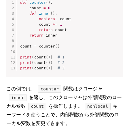
def
counter
(
)
:
    count 
=
0
def
inner
(
)
:
nonlocal
 count

        count 
+=
1
return
 count

return
 inner

count 
=
 counter
(
)
print
(
count
(
)
)
# 1
print
(
count
(
)
)
# 2
print
(
count
(
)
)
# 3
この例では、
関数はクロージャ
counter
を返し、このクロージャは外部関数のロー
inner
カル変数
を操作します。
キ
count
nonlocal
ーワードを使うことで、内部関数から外部関数のロ
ーカル変数を変更できます。