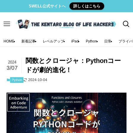
SWELL公式サイトへ
詳しくはこちら
HOME
新着記事
レベルアップ
iPad
Python
日常
プライバ
関数とクロージャ：Pythonコー
2024
3/07
ドが劇的進化！
2024-10-04
Python