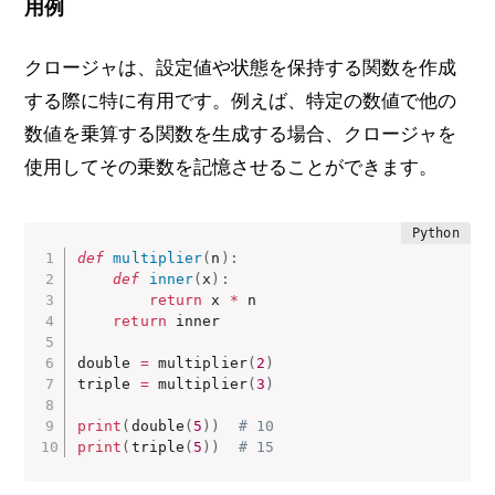
用例
クロージャは、設定値や状態を保持する関数を作成
する際に特に有用です。例えば、特定の数値で他の
数値を乗算する関数を生成する場合、クロージャを
使用してその乗数を記憶させることができます。
def
multiplier
(
n
)
:
def
inner
(
x
)
:
return
 x 
*
 n

return
 inner

double 
=
 multiplier
(
2
)
triple 
=
 multiplier
(
3
)
print
(
double
(
5
)
)
# 10
print
(
triple
(
5
)
)
# 15