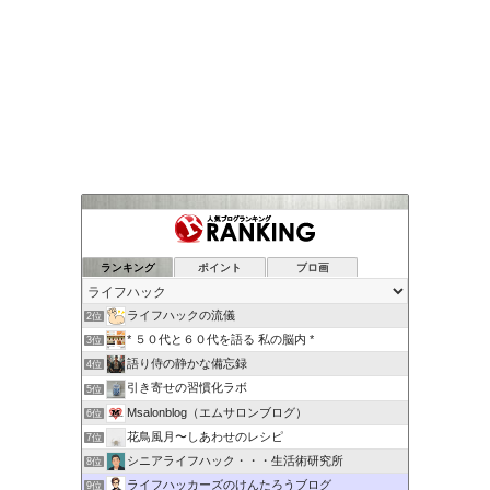
ランキング
ポイント
ブロ画
ライフハックの流儀
2位
* ５０代と６０代を語る 私の脳内 *
3位
語り侍の静かな備忘録
4位
引き寄せの習慣化ラボ
5位
Msalonblog（エムサロンブログ）
6位
花鳥風月〜しあわせのレシピ
7位
シニアライフハック・・・生活術研究所
8位
ライフハッカーズのけんたろうブログ
9位