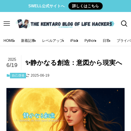
SWELL公式サイトへ
詳しくはこちら
HOME
新着記事
レベルアップ
iPad
Python
日常
プライバ
2025
✨静かなる創造：意図から現実へ
6/19
2025-06-19
自己啓発