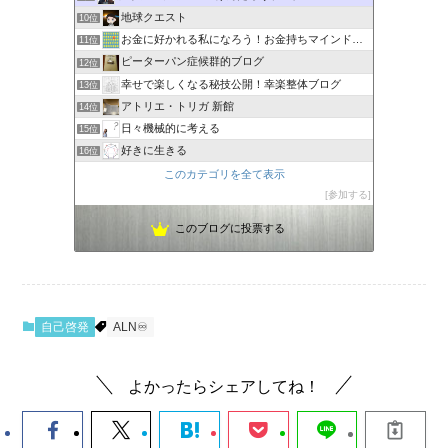
地球クエスト
10位
お金に好かれる私になろう！お金持ちマインドの作り方
11位
ピーターパン症候群的ブログ
12位
幸せで楽しくなる秘技公開！幸楽整体ブログ
13位
アトリエ・トリガ 新館
14位
日々機械的に考える
15位
好きに生きる
16位
このカテゴリを全て表示
参加する
このブログに投票する
自己啓発
ALN♾️
よかったらシェアしてね！