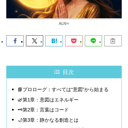
ALN♾️
目次
📘プロローグ：すべては“意図”から始まる
🌿第1章：意図はエネルギー
🗝️第2章：言葉はコード
🌙第3章：静かなる創造とは