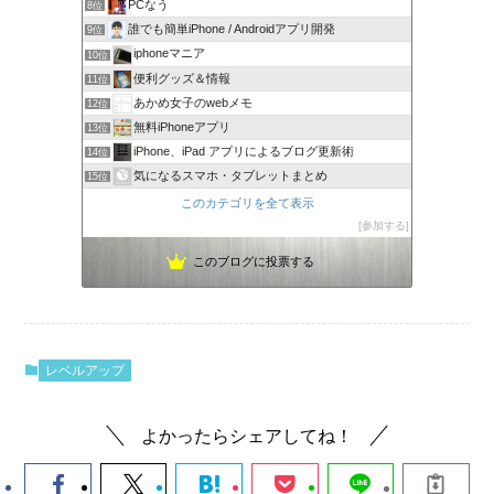
PCなう
8位
誰でも簡単iPhone / Androidアプリ開発
9位
iphoneマニア
10位
便利グッズ＆情報
11位
あかめ女子のwebメモ
12位
無料iPhoneアプリ
13位
iPhone、iPad アプリによるブログ更新術
14位
気になるスマホ・タブレットまとめ
15位
このカテゴリを全て表示
参加する
このブログに投票する
レベルアップ
よかったらシェアしてね！