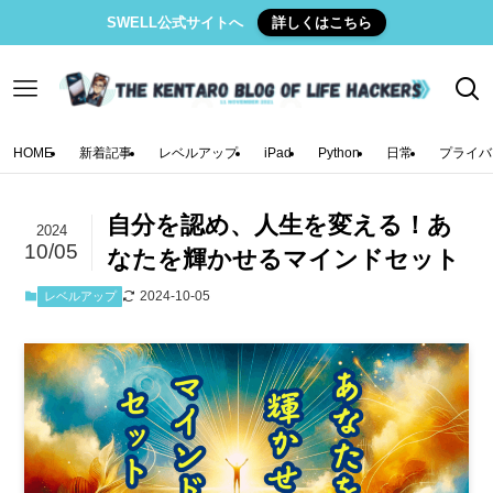
SWELL公式サイトへ
詳しくはこちら
HOME
新着記事
レベルアップ
iPad
Python
日常
プライバ
自分を認め、人生を変える！あ
2024
10/05
なたを輝かせるマインドセット
2024-10-05
レベルアップ