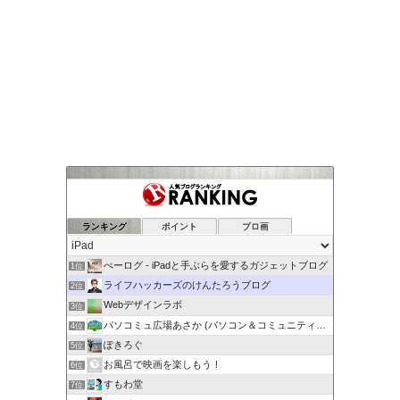
ランキング
ポイント
ブロ画
ぺーログ - iPadと手ぶらを愛するガジェットブログ
1位
ライフハッカーズのけんたろうブログ
2位
Webデザインラボ
3位
パソコミュ広場あさか (パソコン＆コミュニティ広…
4位
ぽきろぐ
5位
お風呂で映画を楽しもう！
6位
すもわ堂
7位