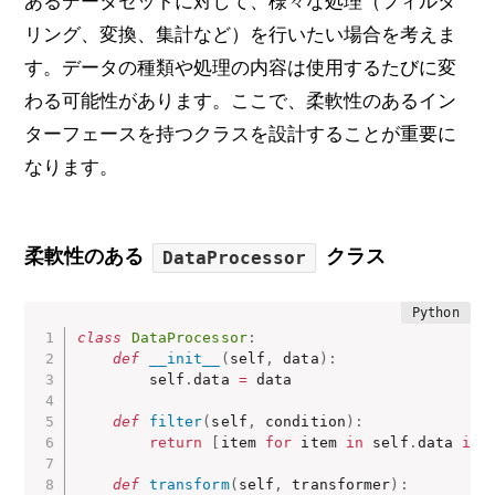
あるデータセットに対して、様々な処理（フィルタ
リング、変換、集計など）を行いたい場合を考えま
す。データの種類や処理の内容は使用するたびに変
わる可能性があります。ここで、柔軟性のあるイン
ターフェースを持つクラスを設計することが重要に
なります。
柔軟性のある
クラス
DataProcessor
class
DataProcessor
:
def
__init__
(
self
,
 data
)
:
        self
.
data 
=
 data

def
filter
(
self
,
 condition
)
:
return
[
item 
for
 item 
in
 self
.
data 
if
 
def
transform
(
self
,
 transformer
)
: