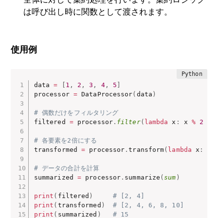
は呼び出し時に関数として渡されます。
使用例
data 
=
[
1
,
2
,
3
,
4
,
5
]
processor 
=
 DataProcessor
(
data
)
# 偶数だけをフィルタリング
filtered 
=
 processor
.
filter
(
lambda
 x
:
 x 
%
2
==
# 各要素を2倍にする
transformed 
=
 processor
.
transform
(
lambda
 x
:
 x 
# データの合計を計算
summarized 
=
 processor
.
summarize
(
sum
)
print
(
filtered
)
# [2, 4]
print
(
transformed
)
# [2, 4, 6, 8, 10]
print
(
summarized
)
# 15