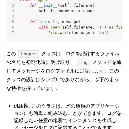
def
__init__
(
self
,
 filename
)
:
        self
.
filename 
=
 filename

def
log
(
self
,
 message
)
:
with
open
(
self
.
filename
,
'a'
)
as
file
:
file
.
write
(
message 
+
'\n'
)
この
クラスは、ログを記録するファイル
Logger
の名前を初期化時に受け取り、
メソッドを通
log
じてメッセージをログファイルに追記します。この
クラスの設計はシンプルでありながら、以下のよう
な特徴を持っています。
汎用性
: このクラスは、どの種類のアプリケーシ
ョンにも簡単に組み込むことができます。ログを
記録したい任意の場所でインスタンスを生成し、
メッセージをログに記録することができます。