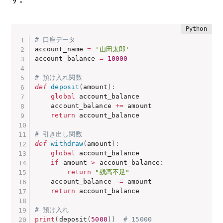
# 口座データ
account_name 
=
'山田太郎'
account_balance 
=
10000
# 預け入れ関数
def
deposit
(
amount
)
:
global
 account_balance

    account_balance 
+=
 amount

return
 account_balance

# 引き出し関数
def
withdraw
(
amount
)
:
global
 account_balance

if
 amount 
>
 account_balance
:
return
"残高不足"
    account_balance 
-=
 amount

return
 account_balance

# 預け入れ
print
(
deposit
(
5000
)
)
# 15000