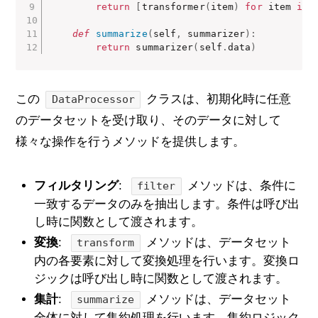
return
[
transformer
(
item
)
for
 item 
in
 
def
summarize
(
self
,
 summarizer
)
:
return
 summarizer
(
self
.
data
)
この
クラスは、初期化時に任意
DataProcessor
のデータセットを受け取り、そのデータに対して
様々な操作を行うメソッドを提供します。
フィルタリング
:
メソッドは、条件に
filter
一致するデータのみを抽出します。条件は呼び出
し時に関数として渡されます。
変換
:
メソッドは、データセット
transform
内の各要素に対して変換処理を行います。変換ロ
ジックは呼び出し時に関数として渡されます。
集計
:
メソッドは、データセット
summarize
全体に対して集約処理を行います。集約ロジック