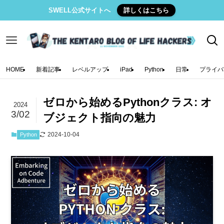
SWELL公式サイトへ
詳しくはこちら
HOME
新着記事
レベルアップ
iPad
Python
日常
プライバ
ゼロから始めるPythonクラス: オ
2024
3/02
ブジェクト指向の魅力
2024-10-04
Python