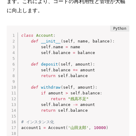
ます。これにより、コードの再利用性と管理が大幅
に向上します。
class
Account
:
def
__init__
(
self
,
 name
,
 balance
)
:
        self
.
name 
=
 name

        self
.
balance 
=
 balance

def
deposit
(
self
,
 amount
)
:
        self
.
balance 
+=
 amount

return
 self
.
balance

def
withdraw
(
self
,
 amount
)
:
if
 amount 
>
 self
.
balance
:
return
"残高不足"
        self
.
balance 
-=
 amount

return
 self
.
balance

# インスタンス化
account1 
=
 Account
(
'山田太郎'
,
10000
)