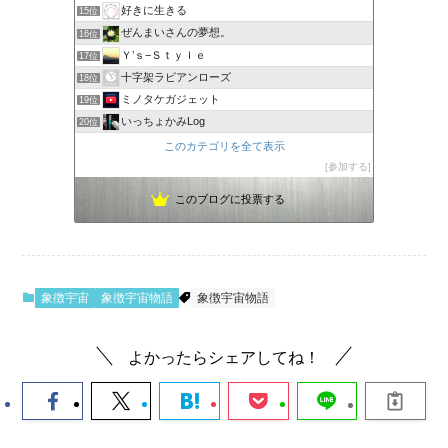
好きに生きる
15位
ぜんまいさんの夢想。
16位
Ｙ’ｓ−Ｓｔｙｌｅ
17位
十字架ラビアンローズ
18位
ミノタケガジェット
19位
いっちょかみLog
20位
このカテゴリを全て表示
参加する
このブログに投票する
象徴宇宙
象徴宇宙物語
象徴宇宙物語
よかったらシェアしてね！