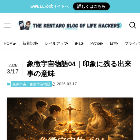
SWELL公式サイトへ
詳しくはこちら
HOME
新着記事
レベルアップ
iPad
Python
日常
プライバ
象徴宇宙物語04｜印象に残る出来
2026
3/17
事の意味
2026-03-17
象徴宇宙
象徴宇宙物語