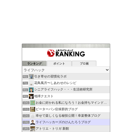
ランキング
ポイント
ブロ画
引き寄せの習慣化ラボ
6位
花鳥風月〜しあわせのレシピ
7位
シニアライフハック・・・生活術研究所
8位
地球クエスト
9位
お金に好かれる私になろう！お金持ちマインドの作り方
10位
ピーターパン症候群的ブログ
11位
幸せで楽しくなる秘技公開！幸楽整体ブログ
12位
ライフハッカーズのけんたろうブログ
13位
アトリエ・トリガ 新館
14位