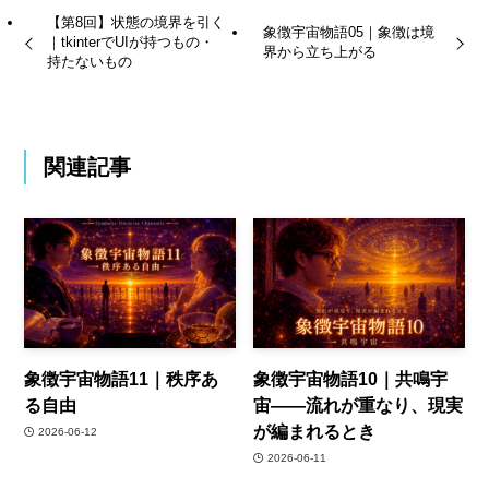
【第8回】状態の境界を引く
象徴宇宙物語05｜象徴は境
｜tkinterでUIが持つもの・
界から立ち上がる
持たないもの
関連記事
象徴宇宙物語11｜秩序あ
象徴宇宙物語10｜共鳴宇
る自由
宙――流れが重なり、現実
が編まれるとき
2026-06-12
2026-06-11