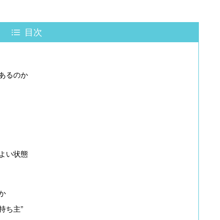
目次
があるのか
がよい状態
か
持ち主”