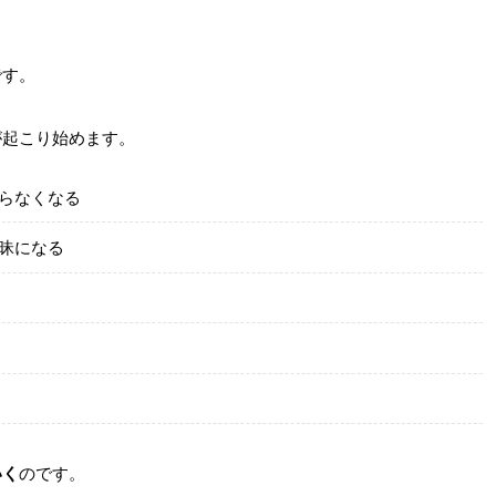
。
です。
が起こり始めます。
らなくなる
昧になる
いく
のです。