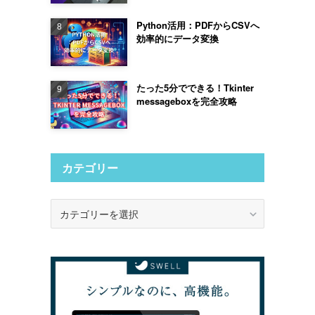
Python活用：PDFからCSVへ
効率的にデータ変換
たった5分でできる！Tkinter
messageboxを完全攻略
カテゴリー
カ
テ
ゴ
リ
ー