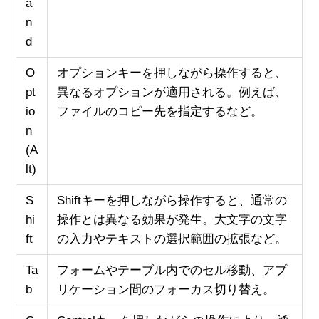
a
n
d
O
オプションキーを押しながら操作すると、
pt
異なるオプションが適用される。例えば、
io
ファイルのコピー先を指定するなど。
n
(A
lt)
S
Shiftキーを押しながら操作すると、通常の
hi
操作とは異なる効果が発生。大文字の文字
ft
の入力やテキストの選択範囲の拡張など。
Ta
フォームやテーブル内でのセル移動、アプ
b
リケーション間のフォーカス切り替え。