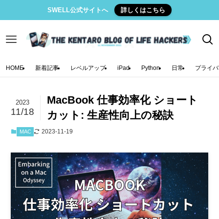
SWELL公式サイトへ
詳しくはこちら
HOME
新着記事
レベルアップ
iPad
Python
日常
プライバ
MacBook 仕事効率化 ショート
2023
11/18
カット: 生産性向上の秘訣
2023-11-19
MAC