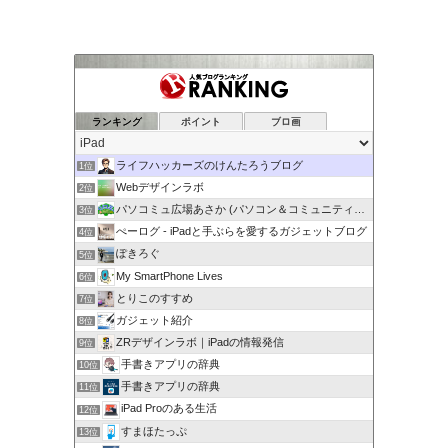
ランキング
ポイント
ブロ画
ライフハッカーズのけんたろうブログ
1位
Webデザインラボ
2位
パソコミュ広場あさか (パソコン＆コミュニティ広…
3位
ぺーログ - iPadと手ぶらを愛するガジェットブログ
4位
ぽきろぐ
5位
My SmartPhone Lives
6位
とりこのすすめ
7位
ガジェット紹介
8位
ZRデザインラボ｜iPadの情報発信
9位
手書きアプリの辞典
10位
手書きアプリの辞典
11位
iPad Proのある生活
12位
すまほたっぷ
13位